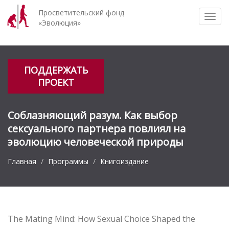
Просветительский фонд
Togg
«Эволюция»
navi
ПОДДЕРЖАТЬ
ПРОЕКТ
Соблазняющий разум. Как выбор
сексуального партнера повлиял на
эволюцию человеческой природы
Главная
Программы
Книгоиздание
The Mating Mind: How Sexual Choice Shaped the